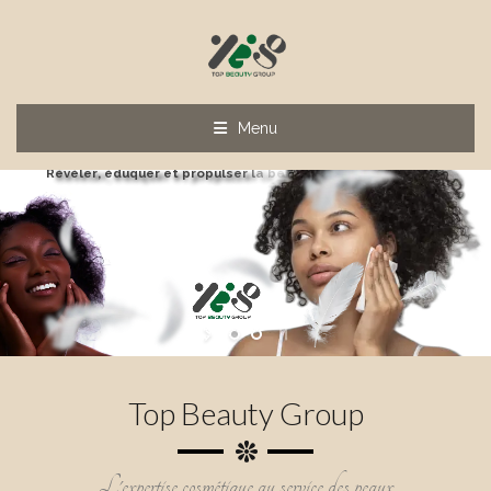
Menu
Top Beauty Group
R
é
v
é
l
e
r
,
é
d
u
q
u
e
r
e
t
p
r
o
p
u
l
s
e
r
l
a
b
e
a
u
t
é
n
u
b
i
e
n
Top Beauty Group
L'expertise cosmétique au service des peaux