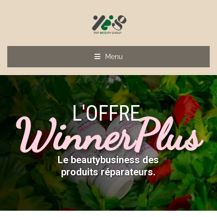
Menu
L'OFFRE
WinnerPlus
Le beautybusiness des
produits réparateurs.