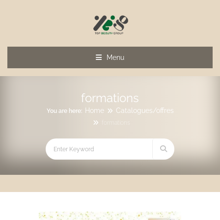
Menu
formations
Home
Catalogues/offres
You are here:
formations