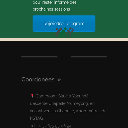
pour rester informé des
prochaines sessions
Rejoindre Telegram
Coordonées
Cameroun : Situé a Yaoundé,
descente Chapelle Nsimeyong, en
venant vers la Chapelle, à 100 mètres de
l’ISTAG.
Tel :
+237 675 55 08 94