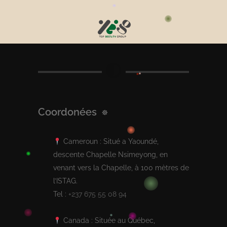
Coordonées
Cameroun : Situé a Yaoundé,
descente Chapelle Nsimeyong, en
venant vers la Chapelle, à 100 mètres de
l’ISTAG.
Tel :
+237 675 55 08 94
Canada : Située au Québec,