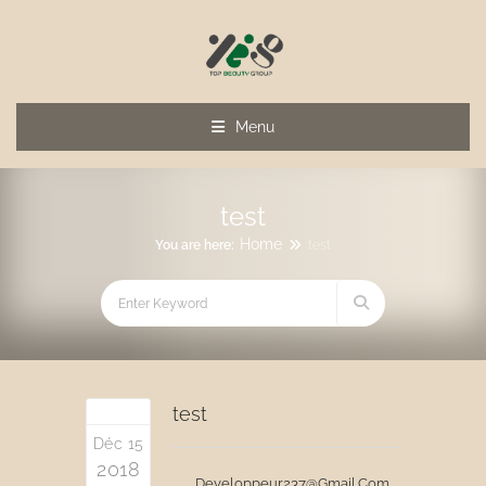
Menu
test
Home
You are here:
test
test
Déc 15
2018
Developpeur237@gmail.com