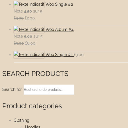
Woo Single #2
Note
4.50
sur 5
Le
Le
£
3.00
£
2.00
prix
prix
Woo Album #4
initial
actuel
Note
5.00
sur 5
était :
est :
Le
Le
£
9.00
£
8.00
£3.00.
£2.00.
prix
prix
Woo Single #1
£
3.00
initial
actuel
était :
est :
£9.00.
£8.00.
SEARCH PRODUCTS
Recherche
pour :
Product categories
Clothing
Hoodies