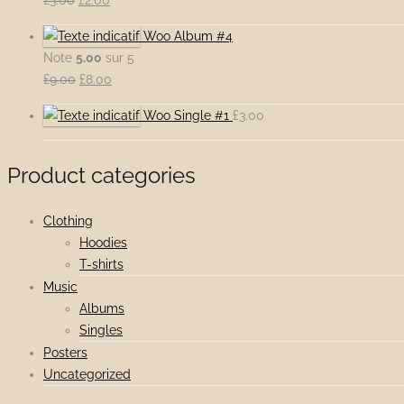
£
3.00
£
2.00
prix
prix
Woo Album #4
initial
actuel
Note
5.00
sur 5
était :
est :
Le
Le
£
9.00
£
8.00
£3.00.
£2.00.
prix
prix
Woo Single #1
£
3.00
initial
actuel
était :
est :
£9.00.
£8.00.
Product categories
Clothing
Hoodies
T-shirts
Music
Albums
Singles
Posters
Uncategorized