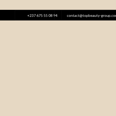
+237 675 55 08 94
contact@topbeauty-group.c