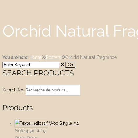
Orchid Natural Fr
You are here:
Home
Posters
Orchid Natural Fragrance
SEARCH PRODUCTS
Recherche
pour :
Products
Woo Single #2
Note
4.50
sur 5
Le
Le