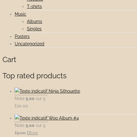
T-shirts
Music
Albums
Singles
Posters
Uncategorized
Cart
Top rated products
Ninja Silhouette
Note
5.00
sur 5
£
20.00
Woo Album #4
Note
5.00
sur 5
Le
Le
£
9.00
£
8.00