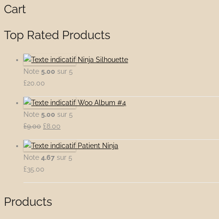
Cart
Top Rated Products
Ninja Silhouette
Note
5.00
sur 5
£
20.00
Woo Album #4
Note
5.00
sur 5
Le
Le
£
9.00
£
8.00
prix
prix
Patient Ninja
initial
actuel
Note
4.67
sur 5
était :
est :
£
35.00
£9.00.
£8.00.
Products